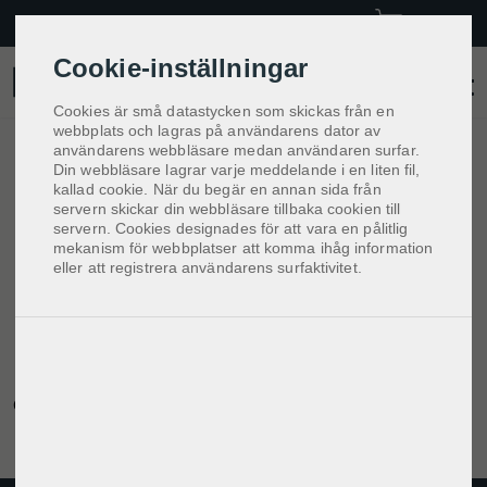
Skip
Om oss
Köpvillkor
Kontakt
Logga in
to
content
Cookie-inställningar
Bikeplace
Cookies är små datastycken som skickas från en
webbplats och lagras på användarens dator av
Obligatoriskt
Användarnamn eller e-postadress
*
användarens webbläsare medan användaren surfar.
Din webbläsare lagrar varje meddelande i en liten fil,
kallad cookie. När du begär en annan sida från
servern skickar din webbläsare tillbaka cookien till
servern. Cookies designades för att vara en pålitlig
mekanism för webbplatser att komma ihåg information
Obligatoriskt
Lösenord
*
eller att registrera användarens surfaktivitet.
Logga in
Kom ihåg mig
Glömt ditt lösenord?