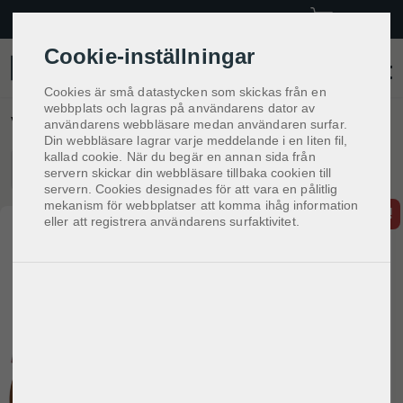
Skip
Om oss
Köpvillkor
Kontakt
ELECTRA LOFT GO! 5I EQ STEP-
to
THRU 500 WH
content
Cookie-inställningar
Bikeplace
Cookies är små datastycken som skickas från en
webbplats och lagras på användarens dator av
Visar 1–16 av 28 resultat
användarens webbläsare medan användaren surfar.
Din webbläsare lagrar varje meddelande i en liten fil,
kallad cookie. När du begär en annan sida från
servern skickar din webbläsare tillbaka cookien till
servern. Cookies designades för att vara en pålitlig
mekanism för webbplatser att komma ihåg information
Rea!
eller att registrera användarens surfaktivitet.