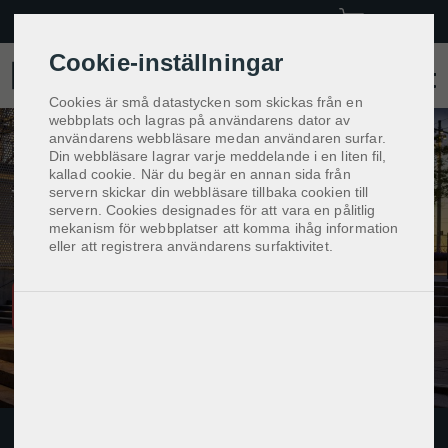
Skip
Om oss
Köpvillkor
Kontakt
to
content
Cookie-inställningar
Bikeplace
Cookies är små datastycken som skickas från en
webbplats och lagras på användarens dator av
användarens webbläsare medan användaren surfar.
Din webbläsare lagrar varje meddelande i en liten fil,
kallad cookie. När du begär en annan sida från
Välkommen till din lokala
servern skickar din webbläsare tillbaka cookien till
servern. Cookies designades för att vara en pålitlig
Cykelaffär i Göteborg hos
mekanism för webbplatser att komma ihåg information
eller att registrera användarens surfaktivitet.
Bikeplace
Elcyklar